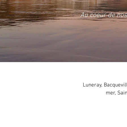
Au coeur de nos
Luneray, Bacquevill
mer, Sain